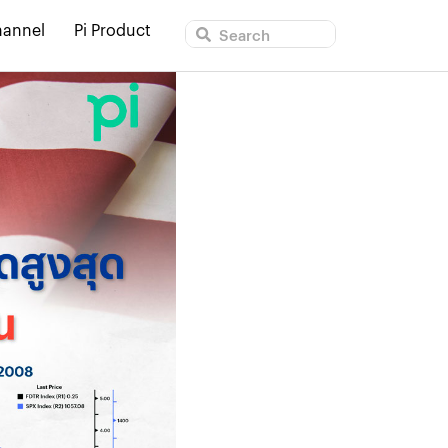
hannel
Pi Product