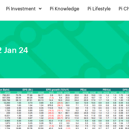
Pi Investment
Pi Knowledge
Pi Lifestyle
Pi C
2 Jan 24