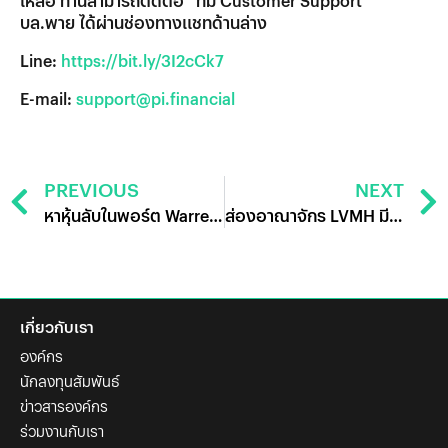
เหลือ ท่านสามารถติดต่อ “ทีม Customer Support”
บล.พาย ได้ผ่านช่องทางแชทด้านล่าง
Line:
https://bit.ly/3I2cCk7
E-mail:
support@pi.financial
PREVIOUS
NEXT
หาหุ้นลับในพอร์ต Warren Buffett: รู้หรือไม่ ปู่ถือหุ้น Formula One
ส่องอาณาจักร LVMH มีธุรกิจอะไรบ้าง น่าลงทุนหรือไม่
เกี่ยวกับเรา
องค์กร
นักลงทุนสัมพันธ์
ข่าวสารองค์กร
ร่วมงานกับเรา